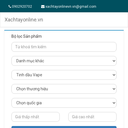
0902920702
xachtayonlinevn.vn@gmail.com
Xachtayonline.vn
Bộ lọc Sản phẩm