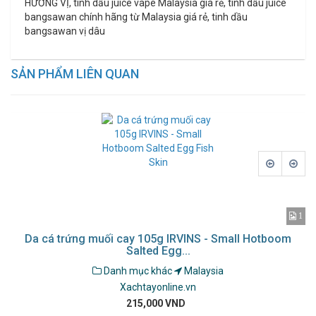
HƯƠNG VỊ, tinh dầu juice vape Malaysia giá rẻ, tinh dầu juice
bangsawan
chính hãng từ Malaysia giá rẻ, tinh dầu
bangsawan vị dâu
SẢN PHẨM LIÊN QUAN
1
1
–
Da cá trứng muối cay 105g IRVINS - Small Hotboom
Salted Egg...
Danh mục khác
Malaysia
Xachtayonline.vn
215,000 VND