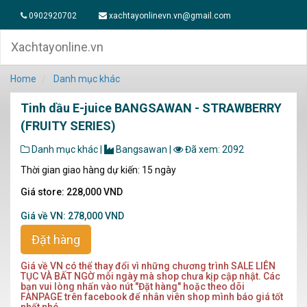
0902920702
xachtayonlinevn.vn@gmail.com
Xachtayonline.vn
Home
Danh mục khác
Tinh dầu E-juice BANGSAWAN - STRAWBERRY
(FRUITY SERIES)
Danh mục khác
|
Bangsawan
|
Đã xem: 2092
Thời gian giao hàng dự kiến: 15 ngày
Giá store: 228,000 VND
Giá về VN: 278,000 VND
Đặt hàng
Giá về VN có thể thay đổi vì những chương trình SALE LIÊN
TỤC VÀ BẤT NGỜ mỗi ngày mà shop chưa kịp cập nhật. Các
bạn vui lòng nhấn vào nút "Đặt hàng" hoặc theo dõi
FANPAGE trên facebook để nhân viên shop mình báo giá tốt