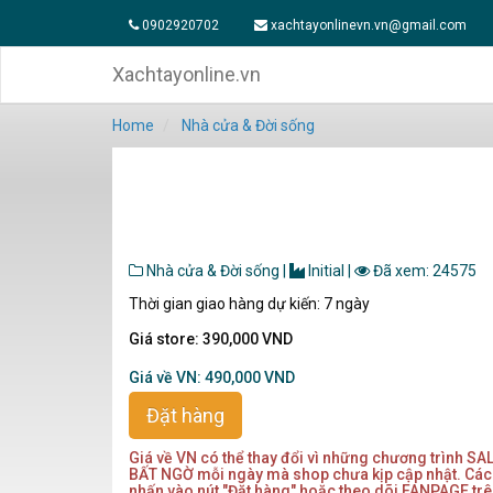
0902920702
xachtayonlinevn.vn@gmail.com
Xachtayonline.vn
Home
Nhà cửa & Đời sống
Nhà cửa & Đời sống
|
Initial
|
Đã xem: 24575
Thời gian giao hàng dự kiến: 7 ngày
Giá store: 390,000 VND
Giá về VN: 490,000 VND
Đặt hàng
Giá về VN có thể thay đổi vì những chương trình SA
BẤT NGỜ mỗi ngày mà shop chưa kịp cập nhật. Các 
nhấn vào nút "Đặt hàng" hoặc theo dõi FANPAGE tr