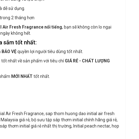
à dễ sử dụng.
trong 2 tháng hơn
 Air Fresh Fragrance nổi tiếng
, bạn sẽ không còn lo ngại
 ngày không hết.
a sắm tốt nhất:
h
BẢO VỆ
quyền lợi người tiêu dùng tốt nhất.
tốt nhất về sản phẩm với tiêu chí
GIÁ RẺ - CHẤT LƯỢNG
n phẩm
MỚI NHẤT
tốt nhất.
l Air Fresh Fragrance, sap thom huong dao initial air fresh
Malaysia giá rẻ, bộ sưu tập sáp thơm initial chính hãng giá rẻ,
áp thơm initial giá rẻ nhất thị trường, Initial peach nectar, hop