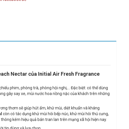
each Nectar của
Initial Air Fresh Fragrance
iếu phim, phòng trà, phòng hội nghị,... Đặc biệt: có thể dùng
 nồng gây say xe, mùi nước hoa nồng nặc của khách trên những
ương thơm sẽ giúp hút ẩm, khử mùi, diệt khuẩn và kháng
al
còn có tác dụng khử mùi hôi bếp núc, khử mùi hôi thú cưng,
ổ thông kém hiệu quả bán tran lan trên mạng xã hội hiện nay.
i tin dùng và lựa chọn.