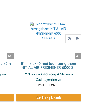
1
3
àu xám
Bình xịt khử mùi tạo hương thơm
Khăn VAGS
INITIAL AIR FRESHENER 6000 S...
ysia
Nhà cửa & Đời sống
Malaysia
Nhà cử
Xachtayonline.vn
X
250,000 VND
Đặt Hàng Nhanh