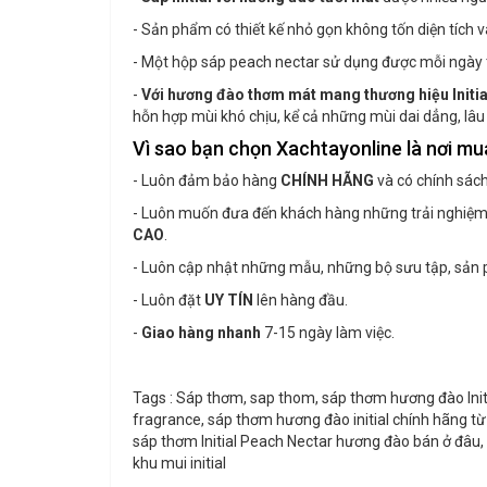
- Sản phẩm có thiết kế nhỏ gọn không tốn diện tích v
- Một hộp sáp peach nectar sử dụng được mỗi ngày 
-
Với hương đào thơm mát mang thương hiệu Initial
hỗn hợp mùi khó chịu, kể cả những mùi dai dẳng, lâu
Vì sao bạn chọn Xachtayonline là nơi mu
- Luôn đảm bảo hàng
CHÍNH HÃNG
và có chính sác
- Luôn muốn đưa đến khách hàng những trải nghiệm 
CAO
.
- Luôn cập nhật những mẫu, những bộ sưu tập, sả
- Luôn đặt
UY TÍN
lên hàng đầu.
-
Giao hàng nhanh
7-15 ngày làm việc.
Tags : Sáp thơm, sap thom, sáp thơm hương đào Initia
fragrance, sáp thơm hương đào initial
chính hãng từ 
sáp thơm
Initial Peach Nectar hương đào bán ở đâu, s
khu mui initial