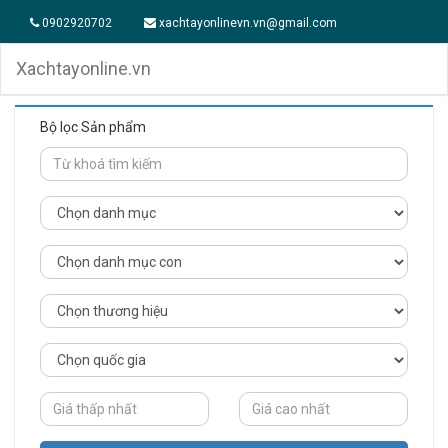
0902920702
xachtayonlinevn.vn@gmail.com
Xachtayonline.vn
Bộ lọc Sản phẩm